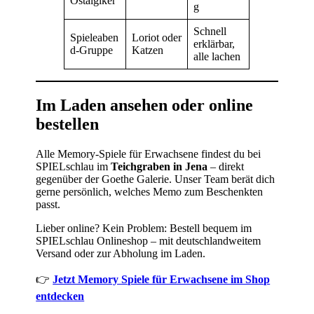
Ostalgiker
g
Schnell
Spieleaben
Loriot oder
erklärbar,
d-Gruppe
Katzen
alle lachen
Im Laden ansehen oder online
bestellen
Alle Memory-Spiele für Erwachsene findest du bei
SPIELschlau im
Teichgraben in Jena
– direkt
gegenüber der Goethe Galerie. Unser Team berät dich
gerne persönlich, welches Memo zum Beschenkten
passt.
Lieber online? Kein Problem: Bestell bequem im
SPIELschlau Onlineshop – mit deutschlandweitem
Versand oder zur Abholung im Laden.
👉
Jetzt Memory Spiele für Erwachsene im Shop
entdecken