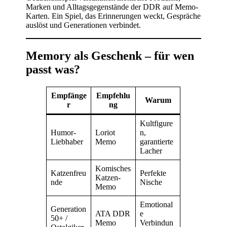
Marken und Alltagsgegenstände der DDR auf Memo-
Karten. Ein Spiel, das Erinnerungen weckt, Gespräche
auslöst und Generationen verbindet.
Memory als Geschenk – für wen
passt was?
Empfänge
Empfehlu
Warum
r
ng
Kultfigure
Humor-
Loriot
n,
Liebhaber
Memo
garantierte
Lacher
Komisches
Katzenfreu
Perfekte
Katzen-
nde
Nische
Memo
Emotional
Generation
ATA DDR
e
50+ /
Memo
Verbindun