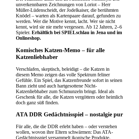
unverkennbaren Zeichnungen von Loriot – Herr
Müller-Lüdenscheidt, der Jodelkaiser, die berühmten
Knödel – warten als Kartenpaare darauf, gefunden zu
werden. Wer die Motive kennt, lacht. Wer sie nicht
kennt, wird sie nie mehr vergessen. Ab 12 Jahren, 2–6
Spieler.
Erhältlich bei SPIELschlau in Jena und im
Onlineshop.
Komisches Katzen-Memo – für alle
Katzenliebhaber
Verschlafen, skeptisch, beleidigt – die Katzen in
diesem Memo zeigen das volle Spektrum feliner
Gefühle. Ein Spiel, das Katzenfreunde sofort in seinen
Bann zieht und auch hartgesottene Nicht-
Katzenliebhaber zum Schmunzeln bringt. Ideal als
Geschenk für alle, die Katzen vergöttern oder heimlich
doch ganz süß finden.
ATA DDR Gedächtnisspiel – nostalgie pur
Für alle, die die DDR erlebt haben – oder verstehen
wollen, wovon ihre Eltern schwärmen: Das ATA-
Gedächtnisspiel versammelt ikonische Produkte,