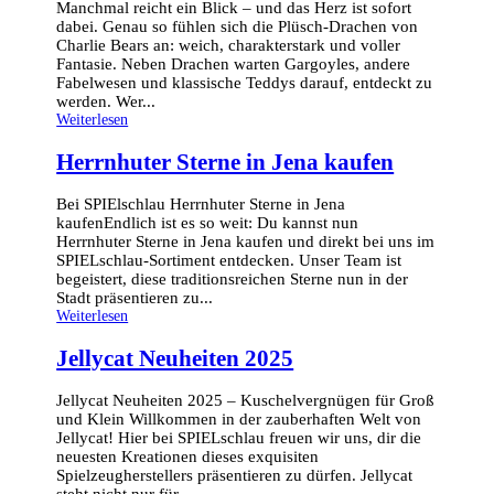
Manchmal reicht ein Blick – und das Herz ist sofort
dabei. Genau so fühlen sich die Plüsch-Drachen von
Charlie Bears an: weich, charakterstark und voller
Fantasie. Neben Drachen warten Gargoyles, andere
Fabelwesen und klassische Teddys darauf, entdeckt zu
werden. Wer...
Weiterlesen
Herrnhuter Sterne in Jena kaufen
Bei SPIElschlau Herrnhuter Sterne in Jena
kaufenEndlich ist es so weit: Du kannst nun
Herrnhuter Sterne in Jena kaufen und direkt bei uns im
SPIELschlau-Sortiment entdecken. Unser Team ist
begeistert, diese traditionsreichen Sterne nun in der
Stadt präsentieren zu...
Weiterlesen
Jellycat Neuheiten 2025
Jellycat Neuheiten 2025 – Kuschelvergnügen für Groß
und Klein Willkommen in der zauberhaften Welt von
Jellycat! Hier bei SPIELschlau freuen wir uns, dir die
neuesten Kreationen dieses exquisiten
Spielzeugherstellers präsentieren zu dürfen. Jellycat
steht nicht nur für...