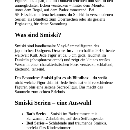
Figuren aus Japan, die im Dunkeln leuchten und sich in den
unmöglichsten Ecken verstecken – hinter dem Monitor,
unter dem Regal, auf dem Badezimmerrand. Bei
SPIELschlau in Jena bekommst du Smiski in verschiedenen
Serien: als Blindbox zum Überraschen oder als gezielte
Ergänzung für deine Sammlung.
Was sind Smiski?
Smiski sind handbemalte Vinyl-Sammelfiguren des
japanischen Designers
Dreams Inc.
– erschaffen 2015, heute
weltweit Kult. Jede Figur ist ca. 5 cm groß, leuchtet im
Dunkeln (phosphoreszierend) und zeigt ein kleines weißes
Wesen in einer charakteristischen Pose: versteckt, schlafend,
kletternd, tanzend.
Das Besondere:
Smiski gibt es als Blindbox
– du weißt
nicht welche Figur drin ist. Jede Serie hat 6–8 verschiedene
Figuren plus eine seltene Secret-Figur. Das macht das
Sammeln zum echten Erlebnis.
Smiski Serien – eine Auswahl
Bath Series
– Smiski im Badezimmer: mit
Schwamm, Zahnbürste, auf dem Seifenspender
Bed Series
– Schlafende und träumende Smiskis,
perfekt fürs Kinderzimmer