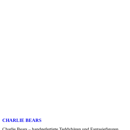
CHARLIE BEARS
Charlie Bears – handgefertigte Teddybären und Fantasiefiguren